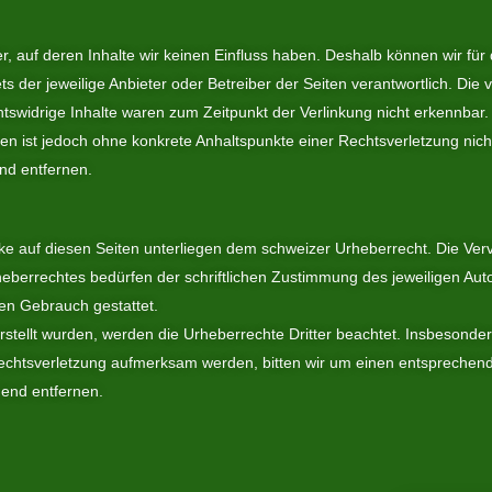
er, auf deren Inhalte wir keinen Einfluss haben. Deshalb können wir fü
ets der jeweilige Anbieter oder Betreiber der Seiten verantwortlich. Die
tswidrige Inhalte waren zum Zeitpunkt der Verlinkung nicht erkennbar.
eiten ist jedoch ohne konkrete Anhaltspunkte einer Rechtsverletzung ni
nd entfernen.
rke auf diesen Seiten unterliegen dem schweizer Urheberrecht. Die Verv
eberrechtes bedürfen der schriftlichen Zustimmung des jeweiligen Aut
len Gebrauch gestattet.
erstellt wurden, werden die Urheberrechte Dritter beachtet. Insbesonder
rrechtsverletzung aufmerksam werden, bitten wir um einen entspreche
hend entfernen.